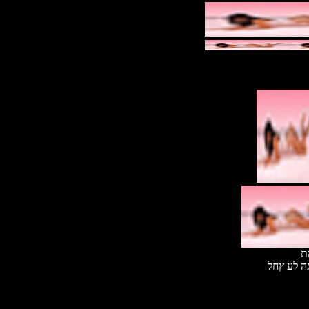
ת
ה לע ץחל