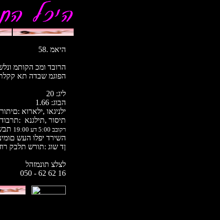
היאמ .58
הרובד ומכ הקותמ ונלש
.הפוגמ שבדה תא קקלת
20 :ליג
1.66 :הבוג
ילניגאו ,ילארוא :םיתור
תיסור ,תילגנא :תרבוד
תבש 
רקובב 5:00 דע 19:00
השירד יפלו העש םומיני
ןד שוג :תורש תלבק רוז
לצלצ תונמזהל
050 - 62 62 16