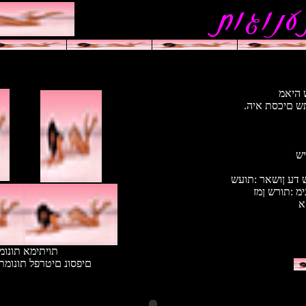
 היאמ
ש םיכסת איה
יש
דע ןושאר :תועש
מ :תורש ןמז
א
תויתימא תונומ
םיפסונ םיטרפל תונומת