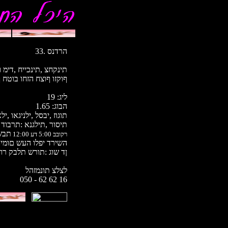
הרדנס .33
תינקחצ ,תינכייח ,דימ
ףוקזו ףוצח הזחו בוטח 
19 :ליג
1.65 :הבוג
תוגוז ,יבסל ,ילניגאו ,י
תיסור ,תילגנא :תרבוד
תבש
רקובב 5:00 דע 12:00
השירד יפלו העש םומינ
ןד שוג :תורש תלבק רו
לצלצ תונמזהל
050 - 62 62 16