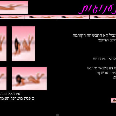
 ונביל תא התבש וזה הקותמה
ףוגב תדיוצמ
לארוא :םיתוריש
 דע ןושאר :תועש
ימ :תורש ןמז
זא
תויתימא תונו
םיפסונ םיטרפל תונומ