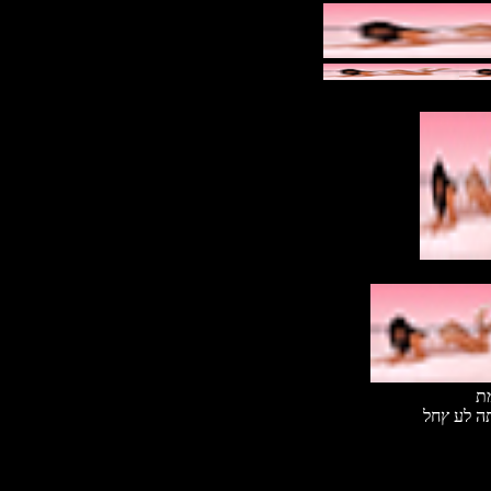
מת
תה לע ץחל