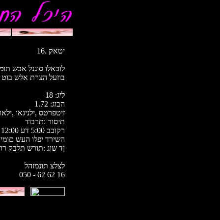
יטאק .16
לוכאלו סוגנל אבש תומ
בוזעל הצרת אלש בוט
18 :ליג
1.72 :הבוג
זיטפרטס ,ילניגאו ,ילא
תיסור :תרבוד
רקובב 5:00 דע 12:00 ישימח דע ןושאר :תועש
השירד יפלו העש םומינ
ןד שוג :תורש תלבק רו
לצלצ תונמזהל
050 - 62 62 16