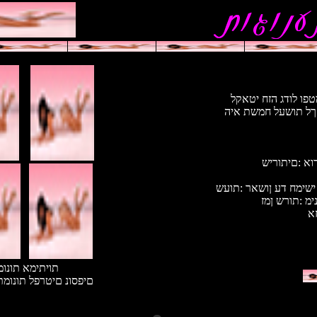
טפו לודג הזח יטאקל
 ךל תושעל חמשת איה
רוא :םיתוריש
ימ :תורש ןמז
זא
תויתימא תונו
םיפסונ םיטרפל תונומ