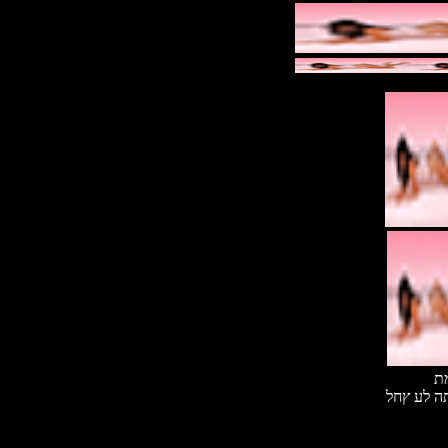
מת
תה לע ץחל